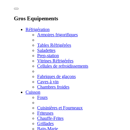
Gros Equipements
Réfrigération
Armoires frigorifiques
Tables Réfrigérées
Saladettes
Prep-station
Vitrines Réfrigérées
Cellules de refroidissements
Fabriques de glaçons
Caves à vin
Chambres froides
Cuisson
Fours
Cuisinières et Fourneaux
Friteuses
Chauffe-Frites
Grillades
Bain-Marie