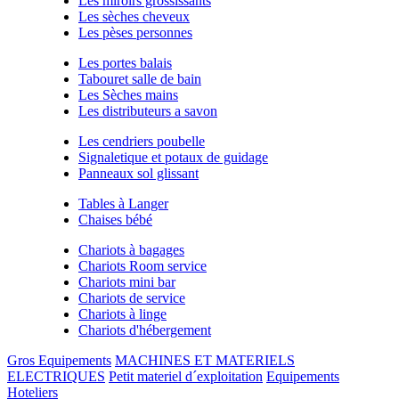
Les miroirs grossissants
Les sèches cheveux
Les pèses personnes
Les portes balais
Tabouret salle de bain
Les Sèches mains
Les distributeurs a savon
Les cendriers poubelle
Signaletique et potaux de guidage
Panneaux sol glissant
Tables à Langer
Chaises bébé
Chariots à bagages
Chariots Room service
Chariots mini bar
Chariots de service
Chariots à linge
Chariots d'hébergement
Gros Equipements
MACHINES ET MATERIELS
ELECTRIQUES
Petit materiel d´exploitation
Equipements
Hoteliers