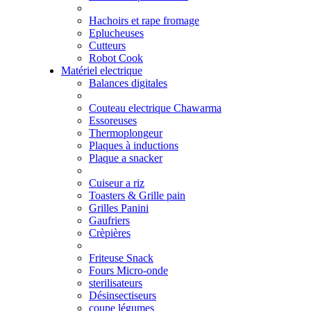
Hachoirs et rape fromage
Eplucheuses
Cutteurs
Robot Cook
Matériel electrique
Balances digitales
Couteau electrique Chawarma
Essoreuses
Thermoplongeur
Plaques à inductions
Plaque a snacker
Cuiseur a riz
Toasters & Grille pain
Grilles Panini
Gaufriers
Crèpières
Friteuse Snack
Fours Micro-onde
sterilisateurs
Désinsectiseurs
coupe légumes