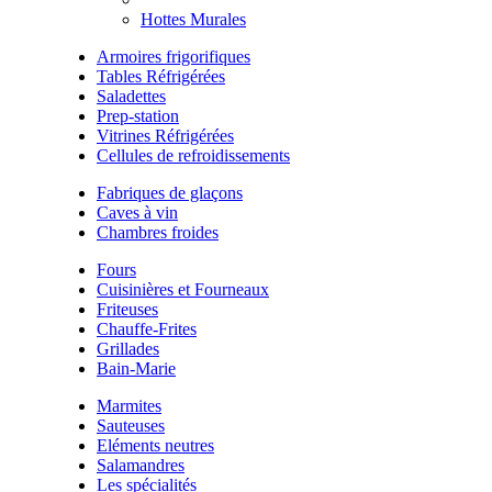
Hottes Murales
Armoires frigorifiques
Tables Réfrigérées
Saladettes
Prep-station
Vitrines Réfrigérées
Cellules de refroidissements
Fabriques de glaçons
Caves à vin
Chambres froides
Fours
Cuisinières et Fourneaux
Friteuses
Chauffe-Frites
Grillades
Bain-Marie
Marmites
Sauteuses
Eléments neutres
Salamandres
Les spécialités