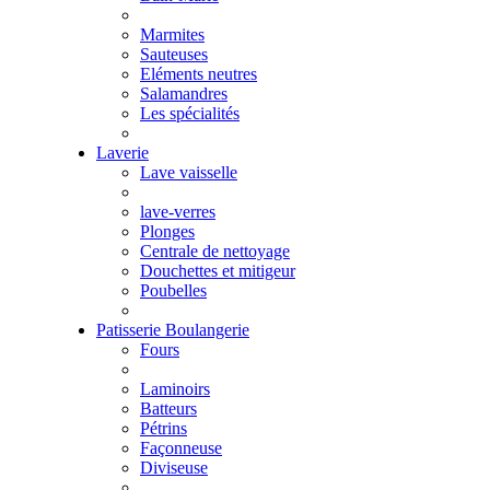
Marmites
Sauteuses
Eléments neutres
Salamandres
Les spécialités
Laverie
Lave vaisselle
lave-verres
Plonges
Centrale de nettoyage
Douchettes et mitigeur
Poubelles
Patisserie Boulangerie
Fours
Laminoirs
Batteurs
Pétrins
Façonneuse
Diviseuse