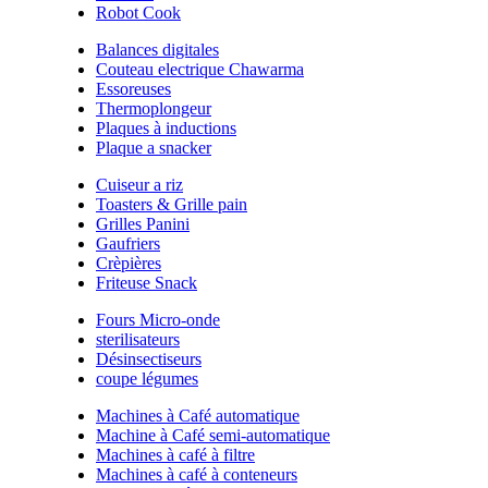
Robot Cook
Balances digitales
Couteau electrique Chawarma
Essoreuses
Thermoplongeur
Plaques à inductions
Plaque a snacker
Cuiseur a riz
Toasters & Grille pain
Grilles Panini
Gaufriers
Crèpières
Friteuse Snack
Fours Micro-onde
sterilisateurs
Désinsectiseurs
coupe légumes
Machines à Café automatique
Machine à Café semi-automatique
Machines à café à filtre
Machines à café à conteneurs