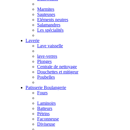
Marmites
Sauteuses
Eléments neutres
Salamandres
Les spécialités
Laverie
Lave vaisselle
lave-verres
Plonges
Centrale de nettoyage
Douchettes et mitigeur
Poubelles
Patisserie Boulangerie
Fours
Laminoirs
Batteurs
Pétrins
Façonneuse
Diviseuse