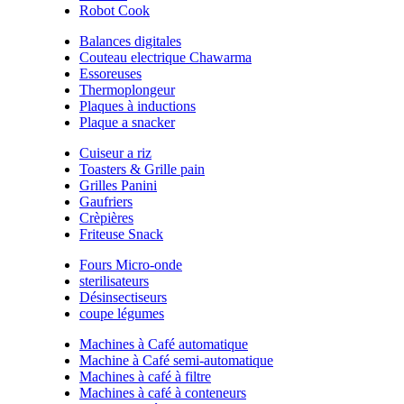
Robot Cook
Balances digitales
Couteau electrique Chawarma
Essoreuses
Thermoplongeur
Plaques à inductions
Plaque a snacker
Cuiseur a riz
Toasters & Grille pain
Grilles Panini
Gaufriers
Crèpières
Friteuse Snack
Fours Micro-onde
sterilisateurs
Désinsectiseurs
coupe légumes
Machines à Café automatique
Machine à Café semi-automatique
Machines à café à filtre
Machines à café à conteneurs