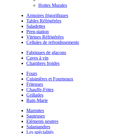
Hottes Murales
Armoires frigorifiques
Tables Réfrigérées
Saladettes
Prep-station
Vitrines Réfrigérées
Cellules de refroidissements
Fabriques de glaçons
Caves à vin
Chambres froides
Fours
Cuisinières et Fourneaux
Friteuses
Chauffe-Frites
Grillades
Bain-Marie
Marmites
Sauteuses
Eléments neutres
Salamandres
Les spécialités