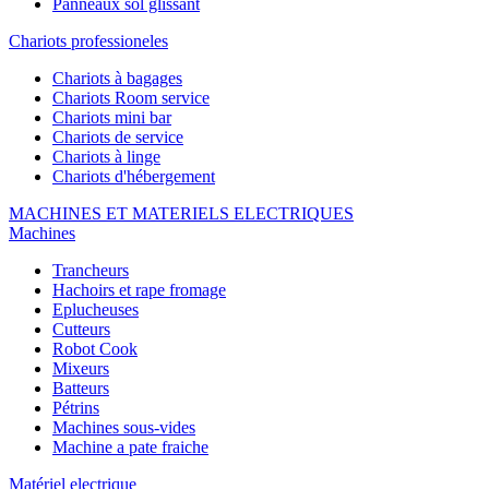
Panneaux sol glissant
Chariots professioneles
Chariots à bagages
Chariots Room service
Chariots mini bar
Chariots de service
Chariots à linge
Chariots d'hébergement
MACHINES ET MATERIELS ELECTRIQUES
Machines
Trancheurs
Hachoirs et rape fromage
Eplucheuses
Cutteurs
Robot Cook
Mixeurs
Batteurs
Pétrins
Machines sous-vides
Machine a pate fraiche
Matériel electrique