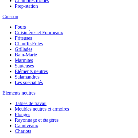
Chambres froides
Prep-station
Cuisson
Fours
Cuisinières et Fourneaux
Friteuses
Chauffe-Frites
Grillades
Bain-Marie
Marmites
Sauteuses
Eléments neutres
Salamandres
Les spécialités
Élements neutres
Tables de travail
Meubles neutres et armoires
Plonges
Rayonnage et étagères
Canniveaux
Chariots