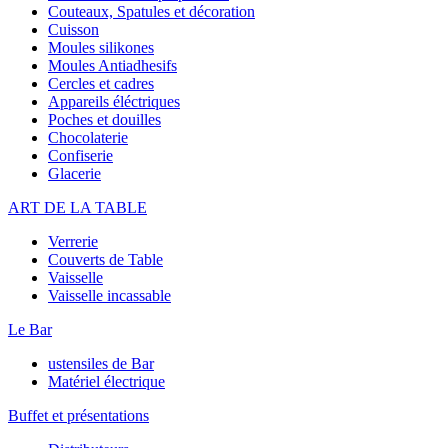
Couteaux, Spatules et décoration
Cuisson
Moules silikones
Moules Antiadhesifs
Cercles et cadres
Appareils éléctriques
Poches et douilles
Chocolaterie
Confiserie
Glacerie
ART DE LA TABLE
Verrerie
Couverts de Table
Vaisselle
Vaisselle incassable
Le Bar
ustensiles de Bar
Matériel électrique
Buffet et présentations