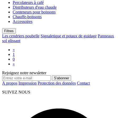
Percolateurs à café
Distributeurs d'eau chaude
Conteneurs pour boissons
Chauffe-boissons
Accessoires
Filtres
Les cendriers poubelle
Signaletique et potaux de guidage
Panneaux
sol glissant
«
1
0
»
Rejoignez notre newsletter
S'abonner
A propos
Impression
Protection des données
Contact
SUIVEZ NOUS