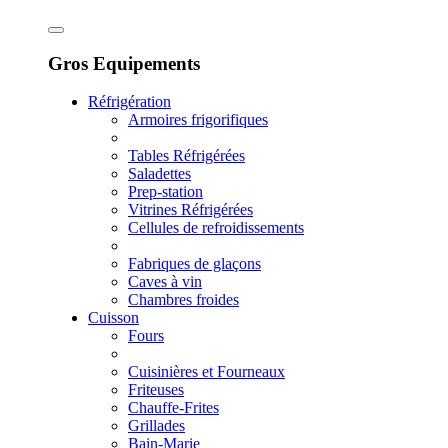
Gros Equipements
Réfrigération
Armoires frigorifiques
Tables Réfrigérées
Saladettes
Prep-station
Vitrines Réfrigérées
Cellules de refroidissements
Fabriques de glaçons
Caves à vin
Chambres froides
Cuisson
Fours
Cuisinières et Fourneaux
Friteuses
Chauffe-Frites
Grillades
Bain-Marie