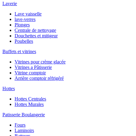
Laverie
Lave vaisselle
lave-verres
Plonges
Centrale de nettoyage
Douchettes et mitigeur
Poubelles
Buffets et vitrines
Vitrines pour crème glacée
Vitrines a Pâtisserie
Vitrine comptoir
Arrière comptoir réfrigéré
Hottes
Hottes Centrales
Hottes Murales
Patisserie Boulangerie
Fours
Laminoirs
Batteurs