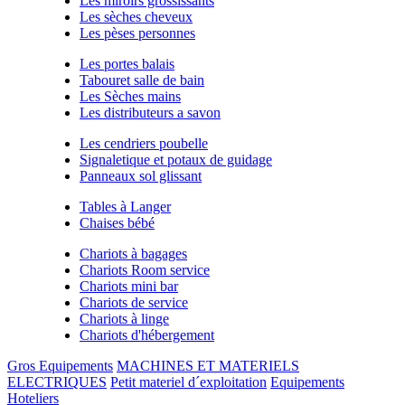
Les miroirs grossissants
Les sèches cheveux
Les pèses personnes
Les portes balais
Tabouret salle de bain
Les Sèches mains
Les distributeurs a savon
Les cendriers poubelle
Signaletique et potaux de guidage
Panneaux sol glissant
Tables à Langer
Chaises bébé
Chariots à bagages
Chariots Room service
Chariots mini bar
Chariots de service
Chariots à linge
Chariots d'hébergement
Gros Equipements
MACHINES ET MATERIELS
ELECTRIQUES
Petit materiel d´exploitation
Equipements
Hoteliers