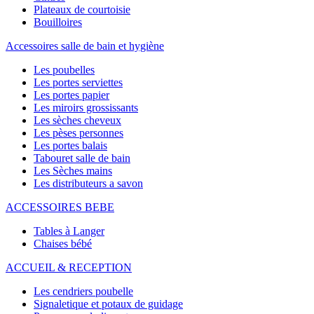
Plateaux de courtoisie
Bouilloires
Accessoires salle de bain et hygiène
Les poubelles
Les portes serviettes
Les portes papier
Les miroirs grossissants
Les sèches cheveux
Les pèses personnes
Les portes balais
Tabouret salle de bain
Les Sèches mains
Les distributeurs a savon
ACCESSOIRES BEBE
Tables à Langer
Chaises bébé
ACCUEIL & RECEPTION
Les cendriers poubelle
Signaletique et potaux de guidage