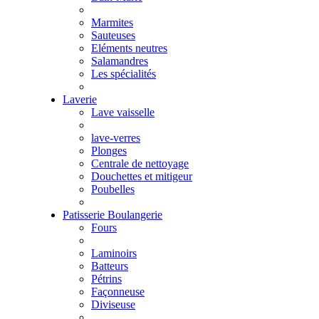
Marmites
Sauteuses
Eléments neutres
Salamandres
Les spécialités
Laverie
Lave vaisselle
lave-verres
Plonges
Centrale de nettoyage
Douchettes et mitigeur
Poubelles
Patisserie Boulangerie
Fours
Laminoirs
Batteurs
Pétrins
Façonneuse
Diviseuse