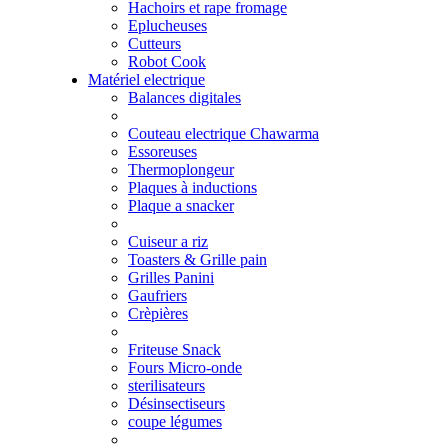
Hachoirs et rape fromage
Eplucheuses
Cutteurs
Robot Cook
Matériel electrique
Balances digitales
Couteau electrique Chawarma
Essoreuses
Thermoplongeur
Plaques à inductions
Plaque a snacker
Cuiseur a riz
Toasters & Grille pain
Grilles Panini
Gaufriers
Crèpières
Friteuse Snack
Fours Micro-onde
sterilisateurs
Désinsectiseurs
coupe légumes