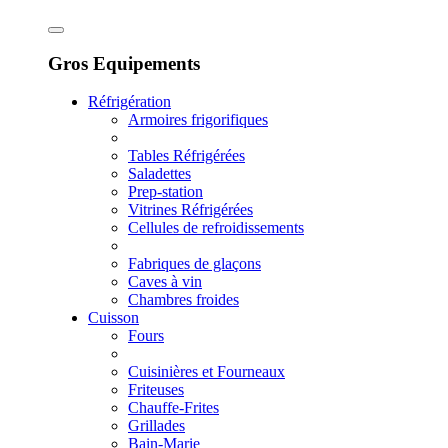
Gros Equipements
Réfrigération
Armoires frigorifiques
Tables Réfrigérées
Saladettes
Prep-station
Vitrines Réfrigérées
Cellules de refroidissements
Fabriques de glaçons
Caves à vin
Chambres froides
Cuisson
Fours
Cuisinières et Fourneaux
Friteuses
Chauffe-Frites
Grillades
Bain-Marie