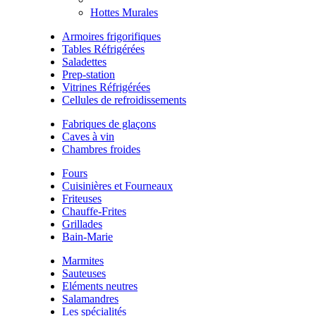
Hottes Murales
Armoires frigorifiques
Tables Réfrigérées
Saladettes
Prep-station
Vitrines Réfrigérées
Cellules de refroidissements
Fabriques de glaçons
Caves à vin
Chambres froides
Fours
Cuisinières et Fourneaux
Friteuses
Chauffe-Frites
Grillades
Bain-Marie
Marmites
Sauteuses
Eléments neutres
Salamandres
Les spécialités