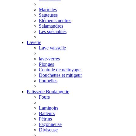
Marmites
Sauteuses
Eléments neutres
Salamandres
Les spécialités
Laverie
Lave vaisselle
lave-verres
Plonges
Centrale de nettoyage
Douchettes et mitigeur
Poubelles
Patisserie Boulangerie
Fours
Laminoirs
Batteurs
Pétrins
Façonneuse
Diviseuse