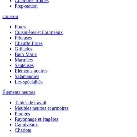
Chambres froides
Prep-station
Cuisson
Fours
Cuisinières et Fourneaux
Friteuses
Chauffe-Frites
Grillades
Bain-Marie
Marmites
Sauteuses
Eléments neutres
Salamandres
Les spécialités
Élements neutres
Tables de travail
Meubles neutres et armoires
Plonges
Rayonnage et étagères
Canniveaux
Chariots