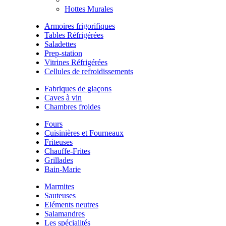
Hottes Murales
Armoires frigorifiques
Tables Réfrigérées
Saladettes
Prep-station
Vitrines Réfrigérées
Cellules de refroidissements
Fabriques de glaçons
Caves à vin
Chambres froides
Fours
Cuisinières et Fourneaux
Friteuses
Chauffe-Frites
Grillades
Bain-Marie
Marmites
Sauteuses
Eléments neutres
Salamandres
Les spécialités