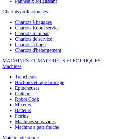
Panneaux sol glissant
Chariots professioneles
Chariots à bagages
Chariots Room service
Chariots mini bar
Chariots de service
Chariots à linge
Chariots d'hébergement
MACHINES ET MATERIELS ELECTRIQUES
Machines
Trancheurs
Hachoirs et rape fromage
Eplucheuses
Cutteurs
Robot Cook
Mixeurs
Batteurs
Pétrins
Machines sous-vides
Machine a pate fraiche
Matériel electrique