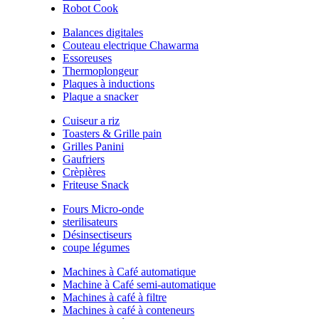
Robot Cook
Balances digitales
Couteau electrique Chawarma
Essoreuses
Thermoplongeur
Plaques à inductions
Plaque a snacker
Cuiseur a riz
Toasters & Grille pain
Grilles Panini
Gaufriers
Crèpières
Friteuse Snack
Fours Micro-onde
sterilisateurs
Désinsectiseurs
coupe légumes
Machines à Café automatique
Machine à Café semi-automatique
Machines à café à filtre
Machines à café à conteneurs