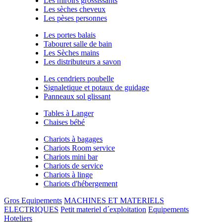
Les miroirs grossissants
Les sèches cheveux
Les pèses personnes
Les portes balais
Tabouret salle de bain
Les Sèches mains
Les distributeurs a savon
Les cendriers poubelle
Signaletique et potaux de guidage
Panneaux sol glissant
Tables à Langer
Chaises bébé
Chariots à bagages
Chariots Room service
Chariots mini bar
Chariots de service
Chariots à linge
Chariots d'hébergement
Gros Equipements
MACHINES ET MATERIELS
ELECTRIQUES
Petit materiel d´exploitation
Equipements
Hoteliers