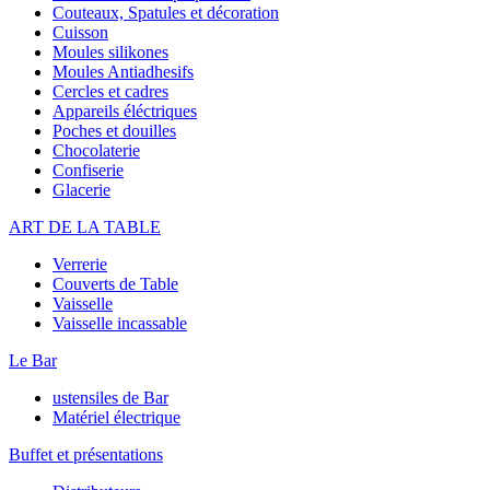
Couteaux, Spatules et décoration
Cuisson
Moules silikones
Moules Antiadhesifs
Cercles et cadres
Appareils éléctriques
Poches et douilles
Chocolaterie
Confiserie
Glacerie
ART DE LA TABLE
Verrerie
Couverts de Table
Vaisselle
Vaisselle incassable
Le Bar
ustensiles de Bar
Matériel électrique
Buffet et présentations