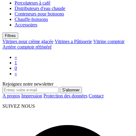
Percolateurs à café
Distributeurs d'eau chaude
Conteneurs pour boissons
Chauffe-boissons
Accessoires
Filtres
Vitrines pour crème glacée
Vitrines a Pâtisserie
Vitrine comptoir
Arrière comptoir réfrigéré
«
1
0
»
Rejoignez notre newsletter
S'abonner
A propos
Impression
Protection des données
Contact
SUIVEZ NOUS