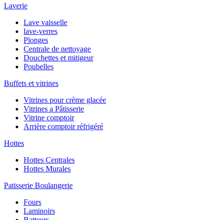
Laverie
Lave vaisselle
lave-verres
Plonges
Centrale de nettoyage
Douchettes et mitigeur
Poubelles
Buffets et vitrines
Vitrines pour crème glacée
Vitrines a Pâtisserie
Vitrine comptoir
Arrière comptoir réfrigéré
Hottes
Hottes Centrales
Hottes Murales
Patisserie Boulangerie
Fours
Laminoirs
Batteurs