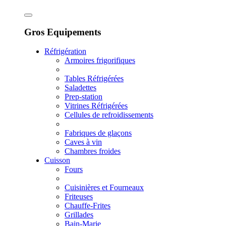
Gros Equipements
Réfrigération
Armoires frigorifiques
Tables Réfrigérées
Saladettes
Prep-station
Vitrines Réfrigérées
Cellules de refroidissements
Fabriques de glaçons
Caves à vin
Chambres froides
Cuisson
Fours
Cuisinières et Fourneaux
Friteuses
Chauffe-Frites
Grillades
Bain-Marie