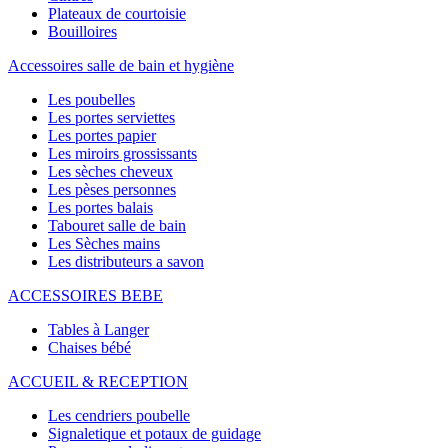
Plateaux de courtoisie
Bouilloires
Accessoires salle de bain et hygiène
Les poubelles
Les portes serviettes
Les portes papier
Les miroirs grossissants
Les sèches cheveux
Les pèses personnes
Les portes balais
Tabouret salle de bain
Les Sèches mains
Les distributeurs a savon
ACCESSOIRES BEBE
Tables à Langer
Chaises bébé
ACCUEIL & RECEPTION
Les cendriers poubelle
Signaletique et potaux de guidage