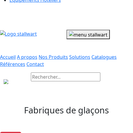
Equipements Hoteliers
Accueil
A propos
Nos Produits
Solutions
Catalogues
Références
Contact
FR
Merci de taper un mot d’au moins
trois caractères.
Fabriques de glaçons