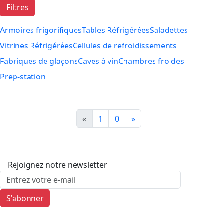
Filtres
Armoires frigorifiques
Tables Réfrigérées
Saladettes
Vitrines Réfrigérées
Cellules de refroidissements
Fabriques de glaçons
Caves à vin
Chambres froides
Prep-station
«
1
0
»
Rejoignez notre newsletter
S'abonner