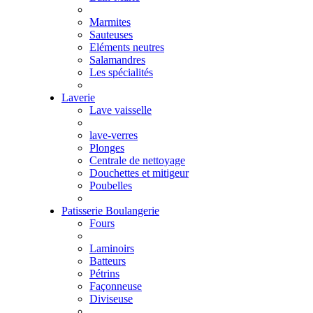
Marmites
Sauteuses
Eléments neutres
Salamandres
Les spécialités
Laverie
Lave vaisselle
lave-verres
Plonges
Centrale de nettoyage
Douchettes et mitigeur
Poubelles
Patisserie Boulangerie
Fours
Laminoirs
Batteurs
Pétrins
Façonneuse
Diviseuse