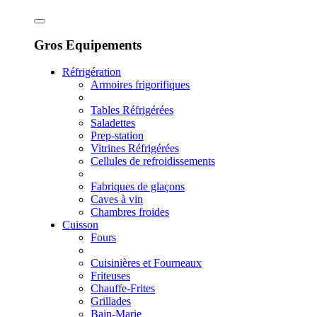
Gros Equipements
Réfrigération
Armoires frigorifiques
Tables Réfrigérées
Saladettes
Prep-station
Vitrines Réfrigérées
Cellules de refroidissements
Fabriques de glaçons
Caves à vin
Chambres froides
Cuisson
Fours
Cuisinières et Fourneaux
Friteuses
Chauffe-Frites
Grillades
Bain-Marie