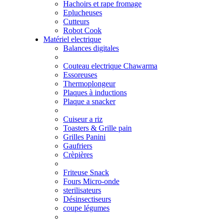
Hachoirs et rape fromage
Eplucheuses
Cutteurs
Robot Cook
Matériel electrique
Balances digitales
Couteau electrique Chawarma
Essoreuses
Thermoplongeur
Plaques à inductions
Plaque a snacker
Cuiseur a riz
Toasters & Grille pain
Grilles Panini
Gaufriers
Crèpières
Friteuse Snack
Fours Micro-onde
sterilisateurs
Désinsectiseurs
coupe légumes