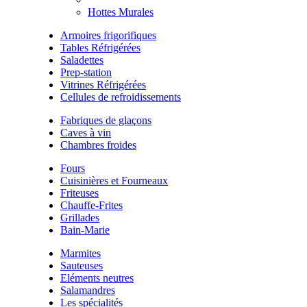
Hottes Murales
Armoires frigorifiques
Tables Réfrigérées
Saladettes
Prep-station
Vitrines Réfrigérées
Cellules de refroidissements
Fabriques de glaçons
Caves à vin
Chambres froides
Fours
Cuisinières et Fourneaux
Friteuses
Chauffe-Frites
Grillades
Bain-Marie
Marmites
Sauteuses
Eléments neutres
Salamandres
Les spécialités