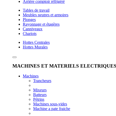
Arrière comptoir réfrigéré
Tables de travail
Meubles neutres et armoires
Plonges
Rayonnage et étagères
Canniveaux
Chariots
Hottes Centrales
Hottes Murales
MACHINES ET MATERIELS ELECTRIQUE
Machines
Trancheurs
Mixeurs
Batteurs
Pétrins
Machines sous-vides
Machine a pate fraiche