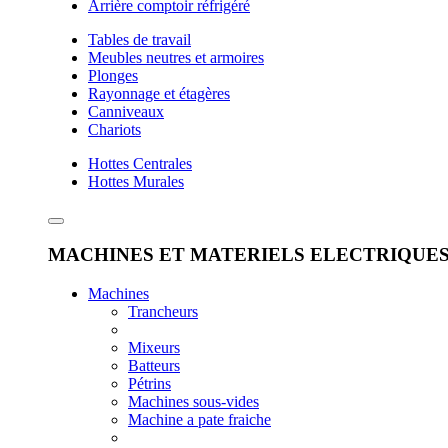
Arrière comptoir réfrigéré
Tables de travail
Meubles neutres et armoires
Plonges
Rayonnage et étagères
Canniveaux
Chariots
Hottes Centrales
Hottes Murales
MACHINES ET MATERIELS ELECTRIQUE
Machines
Trancheurs
Mixeurs
Batteurs
Pétrins
Machines sous-vides
Machine a pate fraiche