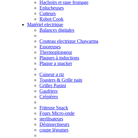
Hachoirs et rape fromage
Eplucheuses
Cutteurs
Robot Cook
Matériel electrique
Balances digitales
Couteau electrique Chawarma
Essoreuses
Thermoplongeur
Plaques à inductions
Plaque a snacker
Cuiseur a riz
Toasters & Grille pain
Grilles Panini
Gaufriers
Crèpières
Friteuse Snack
Fours Micro-onde
sterilisateurs
Désinsectiseurs
coupe légumes