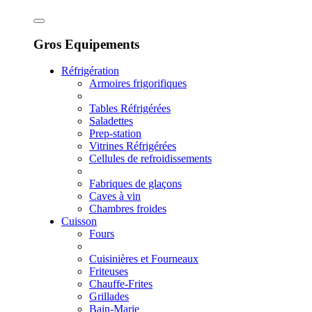
Gros Equipements
Réfrigération
Armoires frigorifiques
Tables Réfrigérées
Saladettes
Prep-station
Vitrines Réfrigérées
Cellules de refroidissements
Fabriques de glaçons
Caves à vin
Chambres froides
Cuisson
Fours
Cuisinières et Fourneaux
Friteuses
Chauffe-Frites
Grillades
Bain-Marie