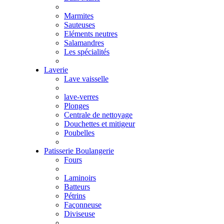
Marmites
Sauteuses
Eléments neutres
Salamandres
Les spécialités
Laverie
Lave vaisselle
lave-verres
Plonges
Centrale de nettoyage
Douchettes et mitigeur
Poubelles
Patisserie Boulangerie
Fours
Laminoirs
Batteurs
Pétrins
Façonneuse
Diviseuse