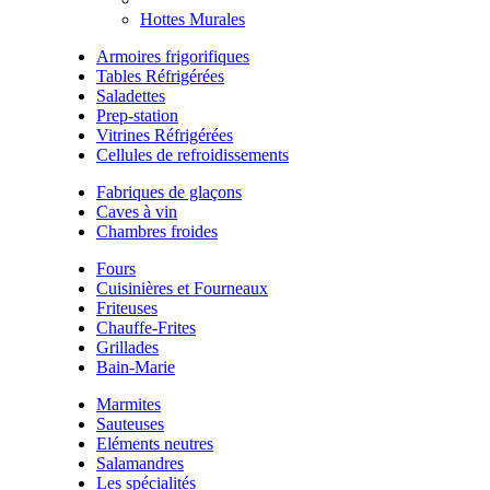
Hottes Murales
Armoires frigorifiques
Tables Réfrigérées
Saladettes
Prep-station
Vitrines Réfrigérées
Cellules de refroidissements
Fabriques de glaçons
Caves à vin
Chambres froides
Fours
Cuisinières et Fourneaux
Friteuses
Chauffe-Frites
Grillades
Bain-Marie
Marmites
Sauteuses
Eléments neutres
Salamandres
Les spécialités