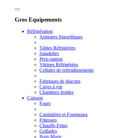
Gros Equipements
Réfrigération
Armoires frigorifiques
Tables Réfrigérées
Saladettes
Prep-station
Vitrines Réfrigérées
Cellules de refroidissements
Fabriques de glaçons
Caves à vin
Chambres froides
Cuisson
Fours
Cuisinières et Fourneaux
Friteuses
Chauffe-Frites
Grillades
Bain-Marie