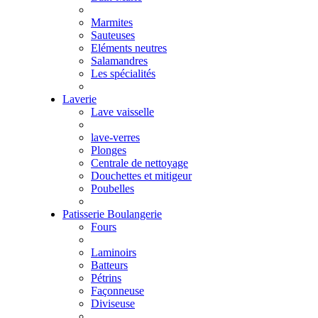
Marmites
Sauteuses
Eléments neutres
Salamandres
Les spécialités
Laverie
Lave vaisselle
lave-verres
Plonges
Centrale de nettoyage
Douchettes et mitigeur
Poubelles
Patisserie Boulangerie
Fours
Laminoirs
Batteurs
Pétrins
Façonneuse
Diviseuse