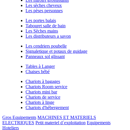
Les miroirs grossissants
Les sèches cheveux
Les pèses personnes
Les portes balais
Tabouret salle de bain
Les Sèches mains
Les distributeurs a savon
Les cendriers poubelle
Signaletique et potaux de guidage
Panneaux sol glissant
Tables à Langer
Chaises bébé
Chariots à bagages
Chariots Room service
Chariots mini bar
Chariots de service
Chariots à linge
Chariots d'hébergement
Gros Equipements
MACHINES ET MATERIELS
ELECTRIQUES
Petit materiel d´exploitation
Equipements
Hoteliers