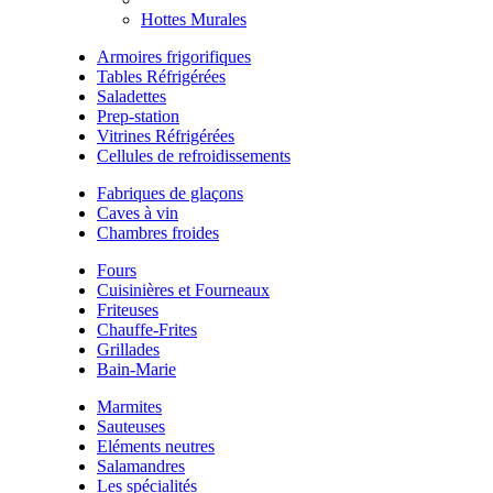
Hottes Murales
Armoires frigorifiques
Tables Réfrigérées
Saladettes
Prep-station
Vitrines Réfrigérées
Cellules de refroidissements
Fabriques de glaçons
Caves à vin
Chambres froides
Fours
Cuisinières et Fourneaux
Friteuses
Chauffe-Frites
Grillades
Bain-Marie
Marmites
Sauteuses
Eléments neutres
Salamandres
Les spécialités