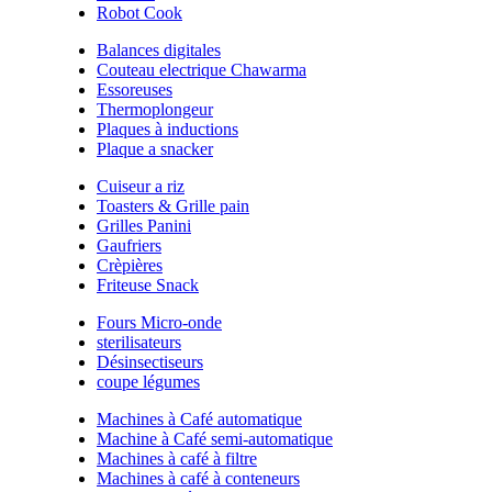
Robot Cook
Balances digitales
Couteau electrique Chawarma
Essoreuses
Thermoplongeur
Plaques à inductions
Plaque a snacker
Cuiseur a riz
Toasters & Grille pain
Grilles Panini
Gaufriers
Crèpières
Friteuse Snack
Fours Micro-onde
sterilisateurs
Désinsectiseurs
coupe légumes
Machines à Café automatique
Machine à Café semi-automatique
Machines à café à filtre
Machines à café à conteneurs