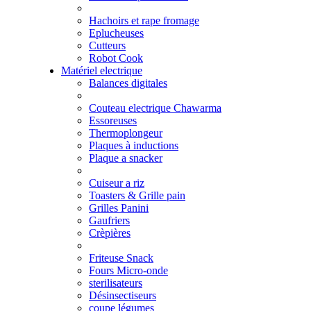
Hachoirs et rape fromage
Eplucheuses
Cutteurs
Robot Cook
Matériel electrique
Balances digitales
Couteau electrique Chawarma
Essoreuses
Thermoplongeur
Plaques à inductions
Plaque a snacker
Cuiseur a riz
Toasters & Grille pain
Grilles Panini
Gaufriers
Crèpières
Friteuse Snack
Fours Micro-onde
sterilisateurs
Désinsectiseurs
coupe légumes