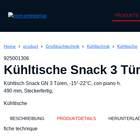
PRODUKTE
STARTSEITE
ÜBER UNS
Startseite
Home
product
Großküchtechnik
Kühltechnik
Kühltische
KÜHLTECHNIK
MASCHINEN
TEXTILIEN
KÜCHE
Über
uns
925001306
Produkte
HOTELZIMMERZUBEHÖR
ELEKTISCHE GERÄTE
KOCHTECHNIK
KONDITOREI
Kühltische Snack 3 Tür
Lösungen
Kataloge
BADEZIMMERAUSSTATTUNG &
KAFFEEMASCHINEN
SPÜLTECHNIK
TISCHWARE
Kühltisch Snack GN 3 Türen, -15°-22°C, con piano h.
Referenzen
SANITÄT
490 mm, Steckerfertig,
Kontakt
BÄCKEREI UND KONDITOREI
BAR
Kühltische
EMPFANG & REZEPTION
BESCHREIBUNG
BUFFET & VITRINEN
PRODUKTDETAILS
BUFFET
HERUNTERLA
BABYZUBEHÖR
fiche technique
EDELSTAHLMÖBEL