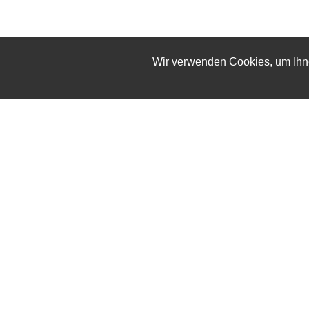
Wir verwenden Cookies, um Ihne
Abonnieren Sie unseren Newsletter
Abonnieren
Über uns
Impressum
Datenschutz
Kontakt
FOLGEN SIE UNS
© 2025 Stallwart. Alle Rechte vorbehalten.