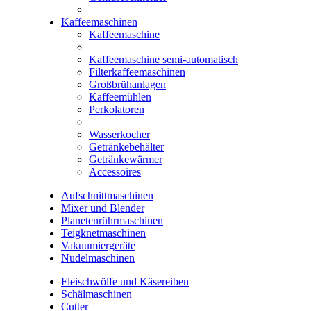
Kaffeemaschinen
Kaffeemaschine
Kaffeemaschine semi-automatisch
Filterkaffeemaschinen
Großbrühanlagen
Kaffeemühlen
Perkolatoren
Wasserkocher
Getränkebehälter
Getränkewärmer
Accessoires
Aufschnittmaschinen
Mixer und Blender
Planetenrührmaschinen
Teigknetmaschinen
Vakuumiergeräte
Nudelmaschinen
Fleischwölfe und Käsereiben
Schälmaschinen
Cutter