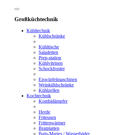
Großküchtechnik
Kühltechnik
Kühlschränke
Kühltische
Saladetten
Prep-station
Kühlvitrinen
Schockfroster
Eiswürfelmaschinen
Weinkühlschränke
Kühlzellen
Kochtechnik
Kombidämpfer
Herde
Friteusen
Frittenwärmer
Bratplatten
Bain-Maries / Wasserbäder