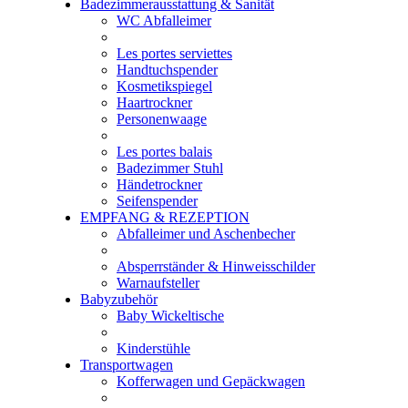
Badezimmerausstattung & Sanität
WC Abfalleimer
Les portes serviettes
Handtuchspender
Kosmetikspiegel
Haartrockner
Personenwaage
Les portes balais
Badezimmer Stuhl
Händetrockner
Seifenspender
EMPFANG & REZEPTION
Abfalleimer und Aschenbecher
Absperrständer & Hinweisschilder
Warnaufsteller
Babyzubehör
Baby Wickeltische
Kinderstühle
Transportwagen
Kofferwagen und Gepäckwagen