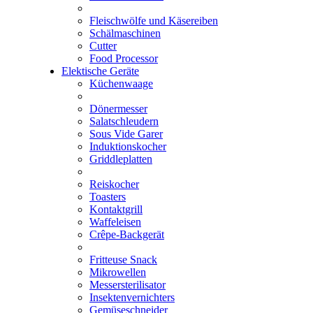
Fleischwölfe und Käsereiben
Schälmaschinen
Cutter
Food Processor
Elektische Geräte
Küchenwaage
Dönermesser
Salatschleudern
Sous Vide Garer
Induktionskocher
Griddleplatten
Reiskocher
Toasters
Kontaktgrill
Waffeleisen
Crêpe-Backgerät
Fritteuse Snack
Mikrowellen
Messersterilisator
Insektenvernichters
Gemüseschneider