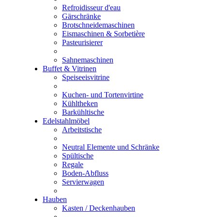
Refroidisseur d'eau
Gärschränke
Brotschneidemaschinen
Eismaschinen & Sorbetière
Pasteurisierer
Sahnemaschinen
Buffet & Vitrinen
Speiseeisvitrine
Kuchen- und Tortenvirtine
Kühltheken
Barkühltische
Edelstahlmöbel
Arbeitstische
Neutral Elemente und Schränke
Spültische
Regale
Boden-Abfluss
Servierwagen
Hauben
Kasten / Deckenhauben