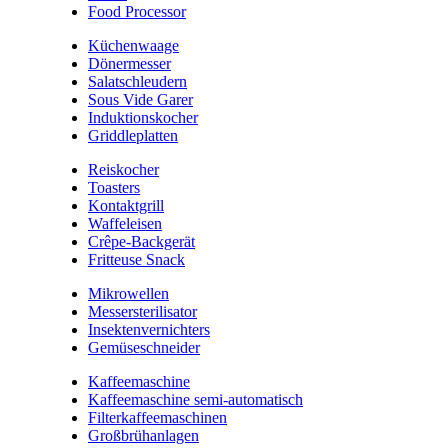
Food Processor
Küchenwaage
Dönermesser
Salatschleudern
Sous Vide Garer
Induktionskocher
Griddleplatten
Reiskocher
Toasters
Kontaktgrill
Waffeleisen
Crêpe-Backgerät
Fritteuse Snack
Mikrowellen
Messersterilisator
Insektenvernichters
Gemüseschneider
Kaffeemaschine
Kaffeemaschine semi-automatisch
Filterkaffeemaschinen
Großbrühanlagen