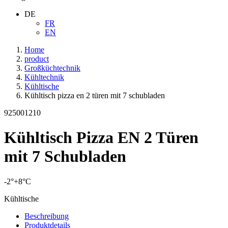
DE
FR
EN
Home
product
Großküchtechnik
Kühltechnik
Kühltische
Kühltisch pizza en 2 türen mit 7 schubladen
925001210
Kühltisch Pizza EN 2 Türen
mit 7 Schubladen
-2°+8°C
Kühltische
Beschreibung
Produktdetails