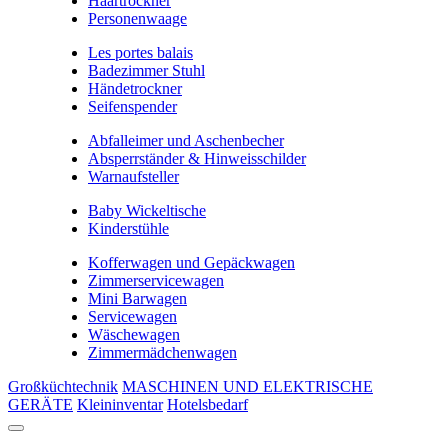
Haartrockner
Personenwaage
Les portes balais
Badezimmer Stuhl
Händetrockner
Seifenspender
Abfalleimer und Aschenbecher
Absperrständer & Hinweisschilder
Warnaufsteller
Baby Wickeltische
Kinderstühle
Kofferwagen und Gepäckwagen
Zimmerservicewagen
Mini Barwagen
Servicewagen
Wäschewagen
Zimmermädchenwagen
Großküchtechnik
MASCHINEN UND ELEKTRISCHE
GERÄTE
Kleininventar
Hotelsbedarf