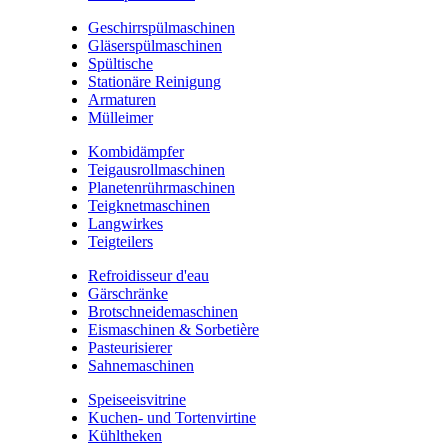
Geschirrspülmaschinen
Gläserspülmaschinen
Spültische
Stationäre Reinigung
Armaturen
Mülleimer
Kombidämpfer
Teigausrollmaschinen
Planetenrührmaschinen
Teigknetmaschinen
Langwirkes
Teigteilers
Refroidisseur d'eau
Gärschränke
Brotschneidemaschinen
Eismaschinen & Sorbetière
Pasteurisierer
Sahnemaschinen
Speiseeisvitrine
Kuchen- und Tortenvirtine
Kühltheken