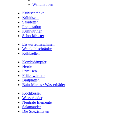
Wandhauben
Kühlschränke
Kühltische
Saladetten
Prep-station
Kühlvitrinen
Schockfroster
Eiswürfelmaschinen
Weinkühlschränke
Kühlzellen
Kombidämpfer
Herde
Friteusen
Frittenwärmer
Bratplatten
Bain-Maries / Wasserbäder
Kochkessel
Wasserbäder
Neutrale Elemente
Salamander
Die Spezialitäten