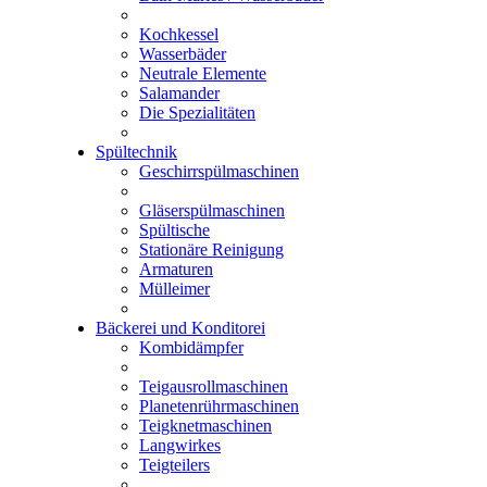
Kochkessel
Wasserbäder
Neutrale Elemente
Salamander
Die Spezialitäten
Spültechnik
Geschirrspülmaschinen
Gläserspülmaschinen
Spültische
Stationäre Reinigung
Armaturen
Mülleimer
Bäckerei und Konditorei
Kombidämpfer
Teigausrollmaschinen
Planetenrührmaschinen
Teigknetmaschinen
Langwirkes
Teigteilers