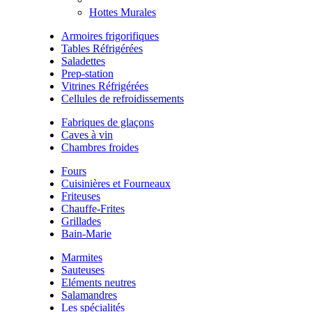
Hottes Murales
Armoires frigorifiques
Tables Réfrigérées
Saladettes
Prep-station
Vitrines Réfrigérées
Cellules de refroidissements
Fabriques de glaçons
Caves à vin
Chambres froides
Fours
Cuisinières et Fourneaux
Friteuses
Chauffe-Frites
Grillades
Bain-Marie
Marmites
Sauteuses
Eléments neutres
Salamandres
Les spécialités