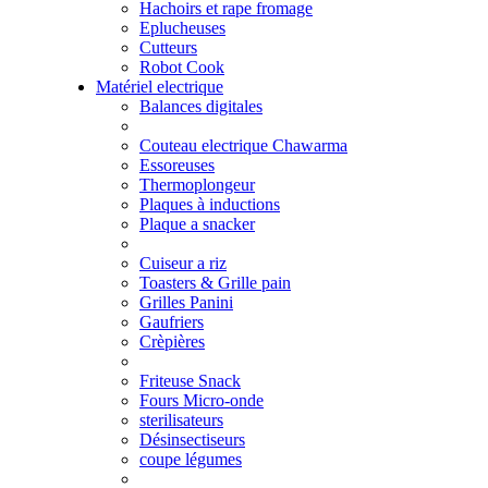
Hachoirs et rape fromage
Eplucheuses
Cutteurs
Robot Cook
Matériel electrique
Balances digitales
Couteau electrique Chawarma
Essoreuses
Thermoplongeur
Plaques à inductions
Plaque a snacker
Cuiseur a riz
Toasters & Grille pain
Grilles Panini
Gaufriers
Crèpières
Friteuse Snack
Fours Micro-onde
sterilisateurs
Désinsectiseurs
coupe légumes