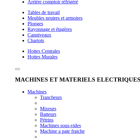
Arrière comptoir réfrigéré
Tables de travail
Meubles neutres et armoires
Plonges
Rayonnage et étagères
Canniveaux
Chariots
Hottes Centrales
Hottes Murales
MACHINES ET MATERIELS ELECTRIQUE
Machines
Trancheurs
Mixeurs
Batteurs
Pétrins
Machines sous-vides
Machine a pate fraiche