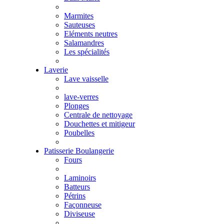
Marmites
Sauteuses
Eléments neutres
Salamandres
Les spécialités
Laverie
Lave vaisselle
lave-verres
Plonges
Centrale de nettoyage
Douchettes et mitigeur
Poubelles
Patisserie Boulangerie
Fours
Laminoirs
Batteurs
Pétrins
Façonneuse
Diviseuse