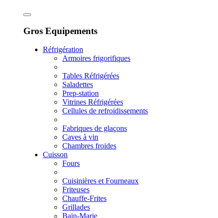
Gros Equipements
Réfrigération
Armoires frigorifiques
Tables Réfrigérées
Saladettes
Prep-station
Vitrines Réfrigérées
Cellules de refroidissements
Fabriques de glaçons
Caves à vin
Chambres froides
Cuisson
Fours
Cuisinières et Fourneaux
Friteuses
Chauffe-Frites
Grillades
Bain-Marie